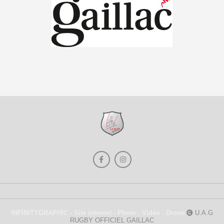
INFINITYGRAPHIC - Site internet - Photo - Vidéo - Drone
U.A.G
RUGBY OFFICIEL GAILLAC