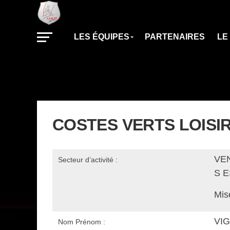
LES ÉQUIPES
PARTENAIRES
LE
COSTES VERTS LOISI
VE
Secteur d’activité :
S 
Mis
VI
Nom Prénom :