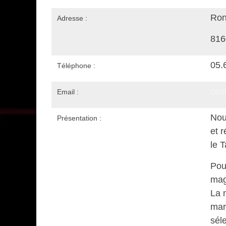
Ron
Adresse :
816
05.
Téléphone :
cos
Email :
Nou
Présentation :
et 
le 
Pou
mag
La 
mar
séle