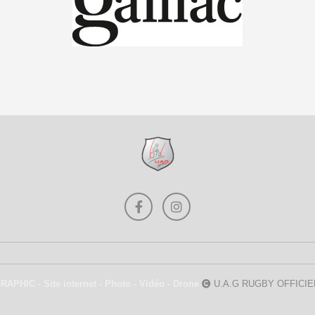
APHIC - Site internet - Photo - Vidéo - Drone
U.A.G RUGBY OFFICIE