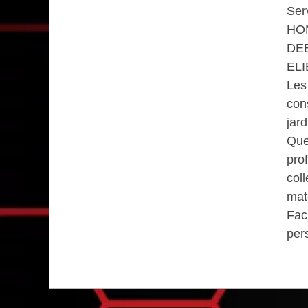
Ser
HO
DE
EL
Les
con
jard
Que
pro
col
maté
Faci
per
Visiter le site