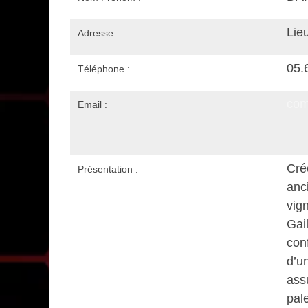
Lie
Adresse :
05.
Téléphone :
com
Email :
Cre
Présentation :
anc
vign
Gai
conf
d’un
assu
pale