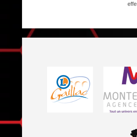
eff
Visiter le site