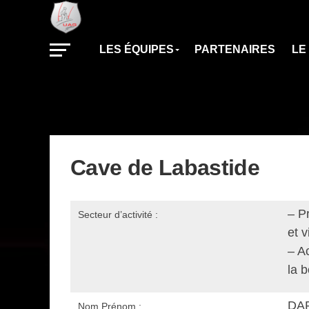
LES ÉQUIPES
PARTENAIRES
LE
Cave de Labastide
– P
Secteur d’activité :
et v
– Ac
la 
DAR
Nom Prénom :